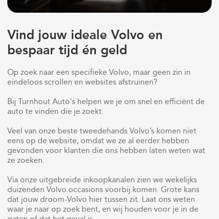
Referenties
Volvo xc90
Vind jouw ideale Volvo en
Volvo xc40
bespaar tijd én geld
Volvo xc60
Op zoek naar een specifieke Volvo, maar geen zin in
eindeloos scrollen en websites afstruinen?
Bij Turnhout Auto's helpen we je om snel en efficiënt de
auto te vinden die je zoekt.
Veel van onze beste tweedehands Volvo’s komen niet
eens op de website, omdat we ze al eerder hebben
gevonden voor klanten die ons hebben laten weten wat
ze zoeken.
Via onze uitgebreide inkoopkanalen zien we wekelijks
duizenden Volvo occasions voorbij komen. Grote kans
dat jouw droom-Volvo hier tussen zit. Laat ons weten
waar je naar op zoek bent, en wij houden voor je in de
gaten of dat het geval is.