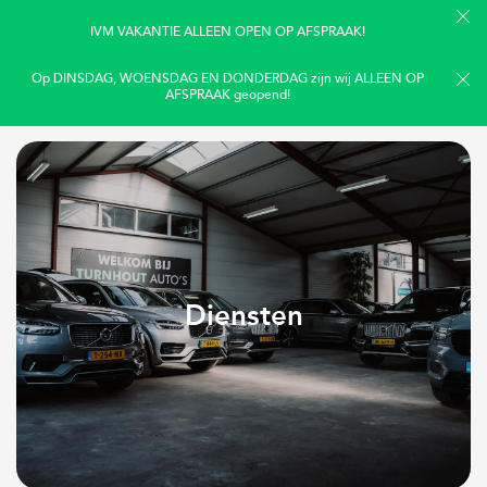
IVM VAKANTIE ALLEEN OPEN OP AFSPRAAK!
Op DINSDAG, WOENSDAG EN DONDERDAG zijn wij ALLEEN OP
AFSPRAAK geopend!
Home
Aanbod
Diensten
Diensten
Over ons
Verkocht
Contact
Nieuws & tips