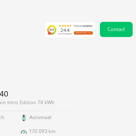
Contact
C40
in Intro Edition 78 kWh
ch
Automaat
170.093 km