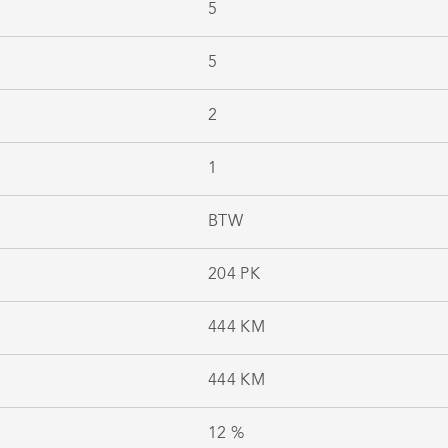
5
5
2
1
BTW
204 PK
444 KM
444 KM
12 %