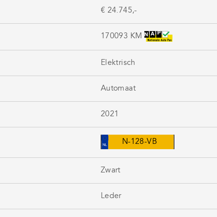
€ 24.745,-
170093 KM
Elektrisch
Automaat
2021
N-128-VB
Zwart
Leder