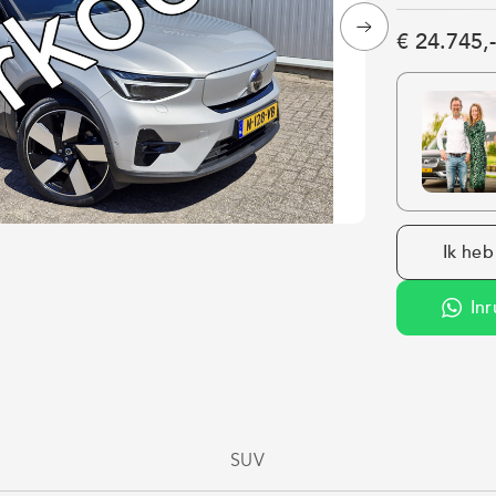
€ 24.745,-
Ik heb
Inr
SUV