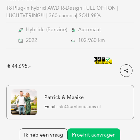
Referenties
T8 Plug-in hybrid AWD R-Design FULL OPTION |
LUCHTVERING!!! | 360 camera| SOH 98%
Volvo xc90
Volvo xc40
Hybride (Benzine)
Automaat
2022
102.960 km
Volvo xc60
€ 44.695,-
Patrick & Maaike
Email:
info@turnhoutautos.nl
Ik heb een vraag
Proefrit aanvragen