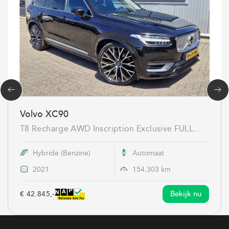
Volvo XC90
T8 Recharge AWD Inscription Exclusive FULL
OPTIONS luchtvering....
Hybride (Benzine)
Automaat
2021
154.303 km
Bekijk nu
€ 42.845,-