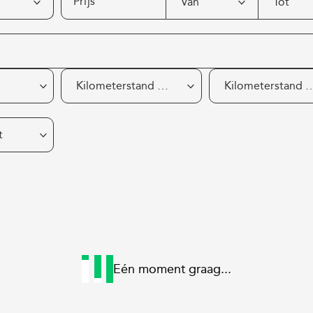
Prijs
Van
Tot
Kilometerstand van
Kilometersta
t
Eén moment graag...