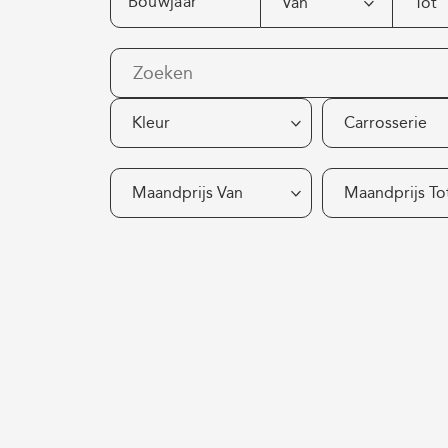
Bouwjaar
Van
Tot
Kleur
Carrosserie
Maandprijs Van
Maandprijs To