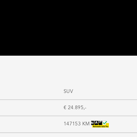
SUV
€ 24.895,-
147153 KM