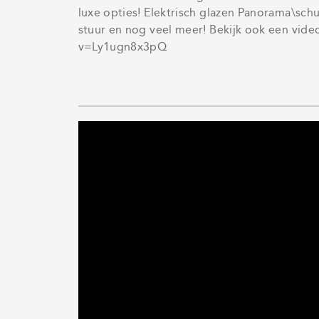
luxe opties! Elektrisch glazen Panorama\sc
stuur en nog veel meer! Bekijk ook een vid
v=Ly1ugn8x3pQ