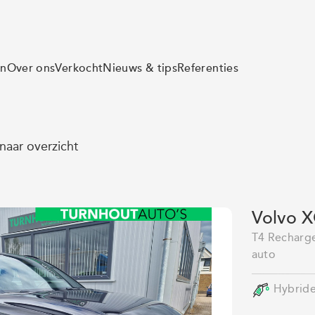
en
Over ons
Verkocht
Nieuws & tips
Referenties
naar overzicht
Volvo 
T4 Recharge
auto
Hybride