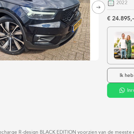
2022
€ 24.895,-
Ik heb
Inr
Recharge R-design BLACK EDITION voorzien van de meeste 