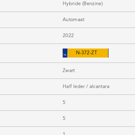
Hybride (Benzine)
Automaat
2022
N-372-ZT
Zwart
Half leder / alcantara
5
5
1