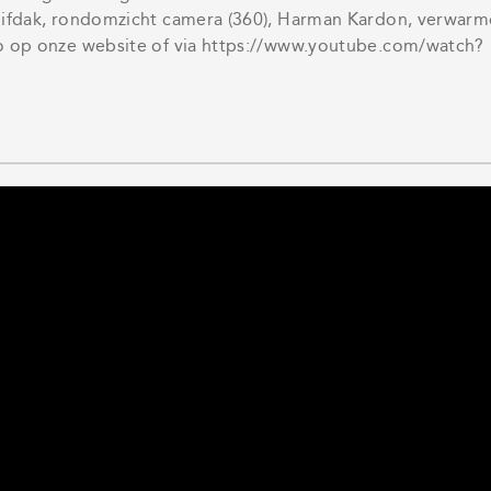
huifdak, rondomzicht camera (360), Harman Kardon, verwar
eo op onze website of via https://www.youtube.com/watch?